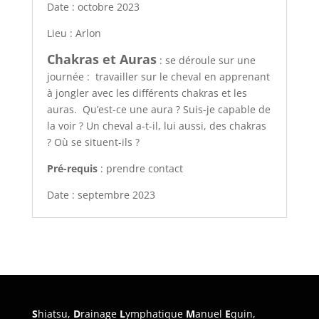
Date : octobre 2023
Lieu : Arlon
Chakras et Auras
: se déroule sur une
journée : travailler sur le cheval en apprenant
à jongler avec les différents chakras et les
auras. Qu’est-ce une aura ? Suis-je capable de
la voir ? Un cheval a-t-il, lui aussi, des chakras
? Où se situent-ils ?
Pré-requis
: prendre contact
Date : septembre 2023
S
hiatsu,
D
rainage
L
ymphatique
M
anuel
E
quin,